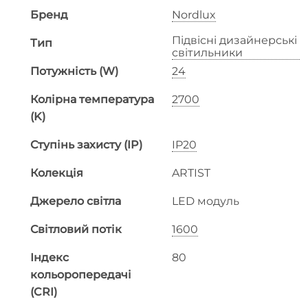
Бренд
Nordlux
Підвісні дизайнерські
Тип
світильники
Потужність (W)
24
Колірна температура
2700
(K)
Ступінь захисту (IP)
IP20
Колекція
ARTIST
Джерело світла
LED модуль
Світловий потік
1600
Індекс
80
кольоропередачі
(CRI)