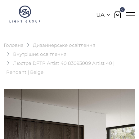
0
UA
Головна
Дизайнерське освітлення
Внутрішнє освітлення
Люстра DFTP Artist 40 83093009 Artist 40 |
Pendant | Beige