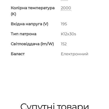
Колірна температура
2000
(K)
Вхідна напруга (V)
195
Тип патрона
K12x30s
Світловіддача (lm/W)
152
Баласт
Електронний
Супутні товари