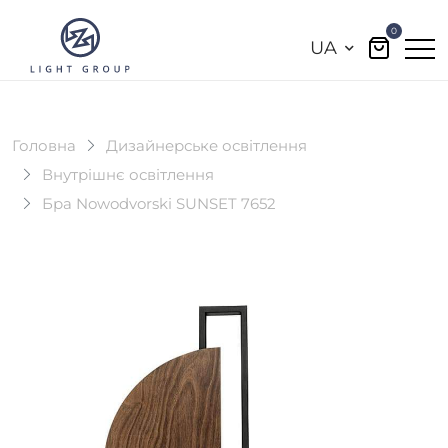
0
UA
Головна
Дизайнерське освітлення
Внутрішнє освітлення
Бра Nowodvorski SUNSET 7652