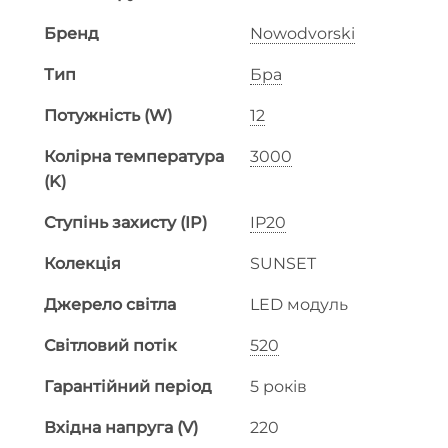
Бренд
Nowodvorski
Тип
Бра
Потужність (W)
12
Колірна температура
3000
(K)
Ступінь захисту (IP)
IP20
Колекція
SUNSET
Джерело світла
LED модуль
Світловий потік
520
Гарантійний період
5 років
Вхідна напруга (V)
220