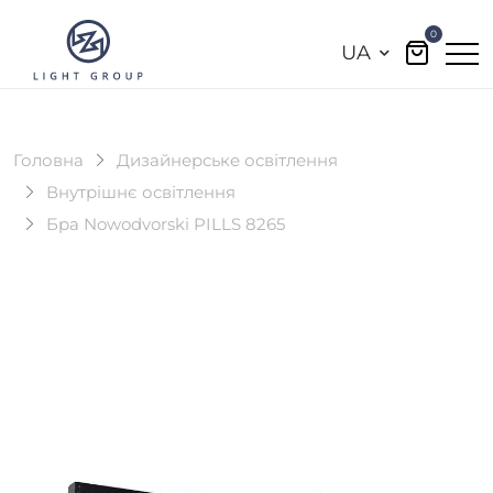
0
UA
Головна
Дизайнерське освітлення
Внутрішнє освітлення
Бра Nowodvorski PILLS 8265