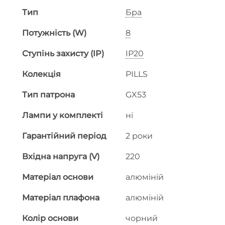
Тип
Бра
Потужність (W)
8
Ступінь захисту (IP)
IP20
Колекція
PILLS
Тип патрона
GX53
Лампи у комплекті
ні
Гарантійний період
2 роки
Вхідна напруга (V)
220
Матеріал основи
алюміній
Матеріал плафона
алюміній
Колір основи
чорний