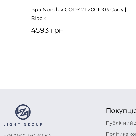
ver |
Бра Nordlux CODY 2112001003 Cody |
Black
4593 грн
Покупц
Публічний 
Політика ко
+38 (067) 350-62-64