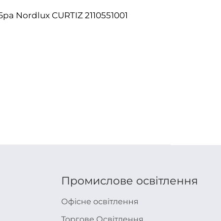
Бра Nordlux CURTIZ 2110551001
Бра No
White
3948
Промислове освітлення
Офісне освітлення
Торгове Освітлення