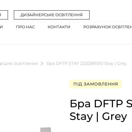
Я
ДИЗАЙНЕРСЬКЕ ОСВІТЛЕННЯ
ГИ
ПРО НАС
КОНТАКТИ
РОЗРАХУНОК ОСВІТЛЕ
рішнє освітлення
Бра DFTP STAY 2220381010 Stay | Grey
ПІД ЗАМОВЛЕННЯ
Бра DFTP S
Stay | Grey