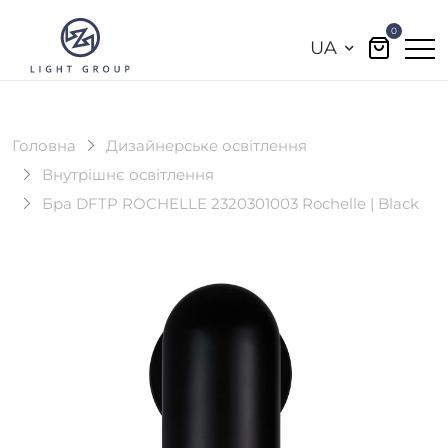
0
UA
Головна
Дизайнерське освітлення
Внутрішнє освітлення
Бра DFTP ROCHELLE 2320301003 Rochelle | Black