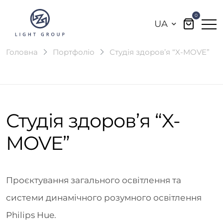
0
UA
Головна
Портфоліо
Студія здоров’я “X-MOVE”
Студія здоров’я “X-
MOVE”
Проєктування загального освітлення та
системи динамічного розумного освітлення
Philips Hue.