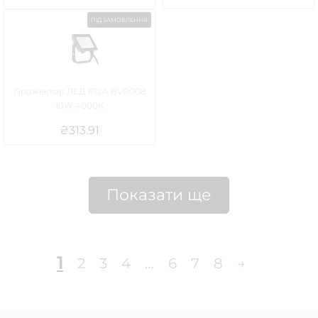
ПІД ЗАМОВЛЕННЯ
Прожектор ЛЕД PILA BVP008
10W 4000K
₴
313.91
Показати ще
1
2
3
4
…
6
7
8
→