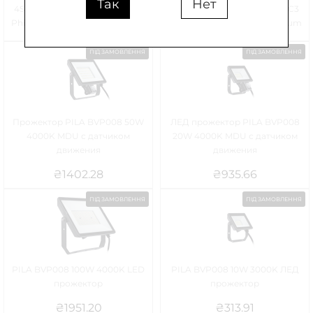
Так
Нет
4S/740 PSU OFA52 ALU C1KC3
4S/740 PSU OFA52 ALU C1KC3
Philips Coreline tempo medium
Philips Coreline tempo medium
ПІД ЗАМОВЛЕННЯ
ПІД ЗАМОВЛЕННЯ
Прожектор PILA BVP008 50W
ЛЕД прожектор PILA BVP008
4000K MDU с датчиком
20W 4000K MDU с датчиком
движения
движения
₴
1402.28
₴
935.66
ПІД ЗАМОВЛЕННЯ
ПІД ЗАМОВЛЕННЯ
PILA BVP008 100W 4000K LED
PILA BVP008 10W 3000K ЛЕД
прожектор
прожектор
₴
1951.20
₴
313.91