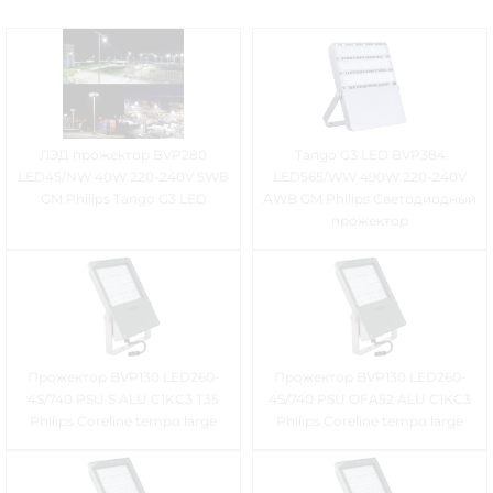
ЛЭД прожектор BVP280
Tango G3 LED BVP384
LED45/NW 40W 220-240V SWB
LED565/WW 490W 220-240V
GM Philips Tango G3 LED
AWB GM Philips Светодиодный
прожектор
Прожектор BVP130 LED260-
Прожектор BVP130 LED260-
4S/740 PSU S ALU C1KC3 T35
4S/740 PSU OFA52 ALU C1KC3
Philips Coreline tempo large
Philips Coreline tempo large