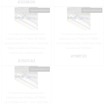
₴
2028.00
ПІД ЗАМОВЛЕННЯ
ПІД ЗАМОВЛЕННЯ
Пылевлагозащищенный
Пылевлагозащищенный
светильник Philips WT060C
светильник Philips WT060C
LED34S/840 PSU TW1 L1500 BN
LED34S/840 PSU L1500 BN IP66
IP66 линейный 1500мм со
линейный 1500мм
сквозным соединением
₴
1987.20
₴
2500.63
ПІД ЗАМОВЛЕННЯ
Пылевлагозащищенный
светильник Philips WT060C
LED25S/840 PSU TW1 L1200 BN