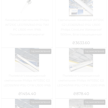
Линейный светильник Philips
Светильник линейный WT120C
WT210C LED70S/840 PSU TW1
G2 LED60S/840 PSU L1500
PC L1500 mm IP69,
Philips CoreLine Waterproof
Полиметилметакрилат
1500мм, Влагозащищенный
₴
3633.60
ПІД ЗАМОВЛЕННЯ
ПІД ЗАМОВЛЕННЯ
Пылевлагозащищенный
Пылевлагозащищенный
светильник Philips WT035C G2
светильник Philips WT035C G2
LED55/NW PSU CFW L1500 IP65
LED40/NW PSU CFW L1200 IP65
₴
1454.40
₴
878.40
ПІД ЗАМОВЛЕННЯ
ПІД ЗАМОВЛЕННЯ