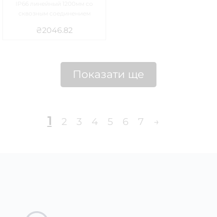
IP66 линейный 1200мм со
сквозным соединением
₴
2046.82
Показати ще
1
2
3
4
5
6
7
→