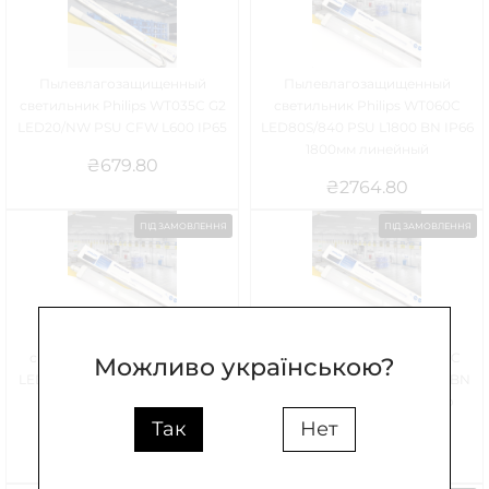
Пылевлагозащищенный
Пылевлагозащищенный
светильник Philips WT035C G2
светильник Philips WT060C
LED20/NW PSU CFW L600 IP65
LED80S/840 PSU L1800 BN IP66
1800мм линейный
₴
679.80
₴
2764.80
ПІД ЗАМОВЛЕННЯ
ПІД ЗАМОВЛЕННЯ
Пылевлагозащищенный
Пылевлагозащищенный
светильник Philips WT060C
светильник Philips WT060C
Можливо українською?
LED56S/865 PSU L1500 BN IP66
LED56S/840 PSU TW1 L1500 BN
1500мм линейный
IP66 1500мм линейный со
сквозным соединением
Так
Нет
₴
2066.11
₴
2500.63