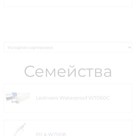
Семейства
Ledinaire Waterproof WT060C
PILA WT008