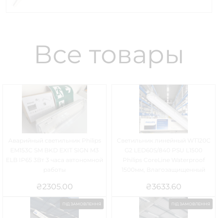
Все товары
Аварийный светильник Philips
Светильник линейный WT120C
EM153C SM BKD EXIT SIGN M3
G2 LED60S/840 PSU L1500
ELB IP65 3Вт 3 часа автономной
Philips CoreLine Waterproof
работы
1500мм, Влагозащищенный
₴
2305.00
₴
3633.60
ПІД ЗАМОВЛЕННЯ
ПІД ЗАМОВЛЕННЯ