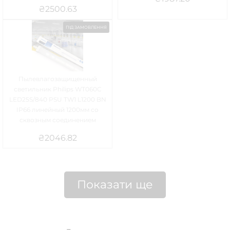
₴
2500.63
ПІД ЗАМОВЛЕННЯ
Пылевлагозащищенный
светильник Philips WT060C
LED25S/840 PSU TW1 L1200 BN
IP66 линейный 1200мм со
сквозным соединением
₴
2046.82
Показати ще