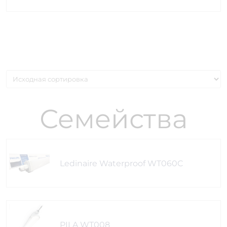
Семейства
Ledinaire Waterproof WT060C
PILA WT008