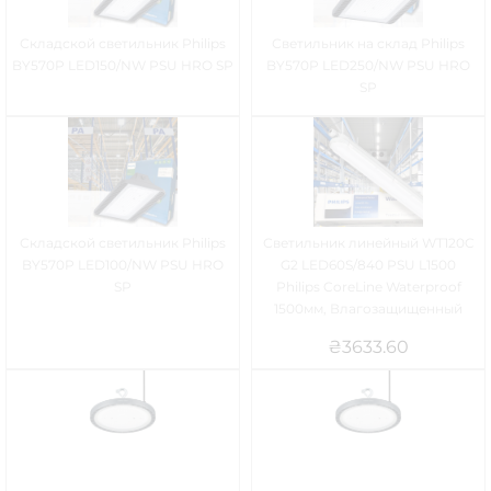
Складской светильник Philips
Светильник на склад Philips
BY570P LED150/NW PSU HRO SP
BY570P LED250/NW PSU HRO
SP
Складской светильник Philips
Светильник линейный WT120C
BY570P LED100/NW PSU HRO
G2 LED60S/840 PSU L1500
SP
Philips CoreLine Waterproof
1500мм, Влагозащищенный
₴
3633.60