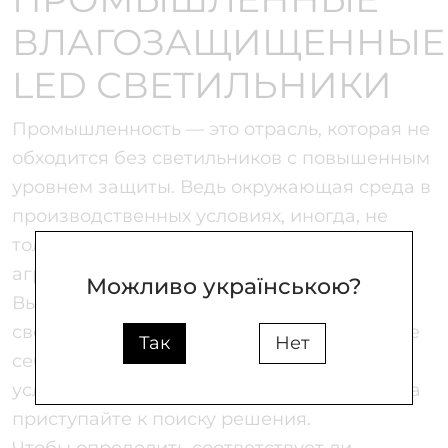
ВЛАГОЗАЩИЩЕННЫЕ
LED СВЕТИЛЬНИКИ
Промышленность — это отрасль, которая не
обходится без светильников с повышенным
уровнем защиты. Ведь окружающая среда в
производственных условиях, иногда, не
только неблагоприятная, но и довольно
агрессивная.
Можливо українською?
Выбирая светильник влагозащищенный
светодиодный, прежде всего сформируйте
Так
Нет
себе четкое представление, в каких
условиях он будет работать. И только тогда
приступайте к поиску решения.