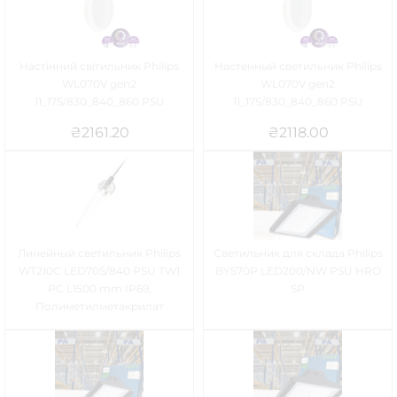
Настінний світильник Philips
Настенный светильник Philips
WL070V gen2
WL070V gen2
11_17S/830_840_860 PSU
11_17S/830_840_860 PSU
₴
2161.20
₴
2118.00
Линейный светильник Philips
Светильник для склада Philips
WT210C LED70S/840 PSU TW1
BY570P LED200/NW PSU HRO
PC L1500 mm IP69,
SP
Полиметилметакрилат