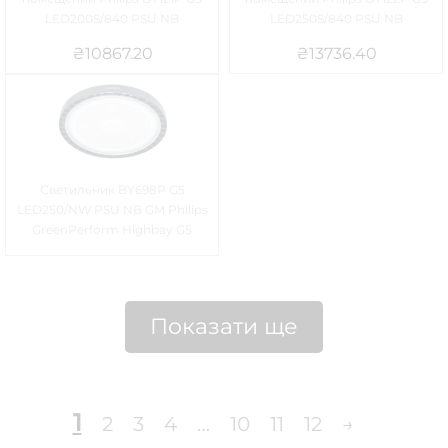
LED200S/840 PSU NB
LED250S/840 PSU NB
₴
10867.20
₴
13736.40
Светильник BY698P G5
LED250/NW PSU NB GM Philips
GreenPerform Highbay G5
Показати ще
1
2
3
4
…
10
11
12
→