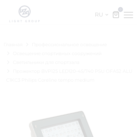
0
RU
Главная
Профессиональное освещение
Освещение спортивных сооружений
Светильники для спортзала
Прожектор BVP125 LED120-4S/740 PSU OFA52 ALU
C1KC3 Philips Coreline tempo medium