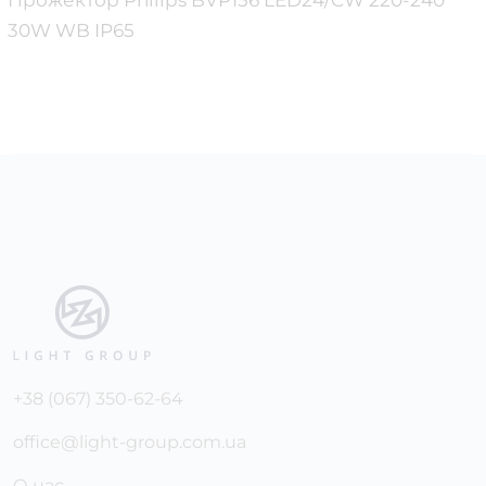
Прожектор Philips BVP156 LED24/CW 220-240
30W WB IP65
+38 (067) 350-62-64
office@light-group.com.ua
О нас