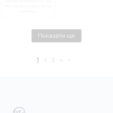
DN140B LED20S/840 PSU WR
IP54 PI6 19W, D200мм, Белый
отражатель
Показати ще
1
2
3
4
→