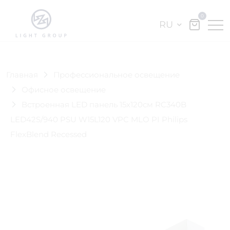
0
RU
Главная
Профессиональное освещение
Офисное освещение
Встроенная LED панель 15х120см RC340B
LED42S/940 PSU W15L120 VPC MLO PI Philips
FlexBlend Recessed