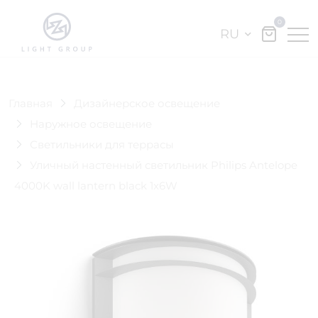
0
RU
Главная
Дизайнерское освещение
Наружное освещение
Светильники для террасы
Уличный настенный светильник Philips Antelope
4000K wall lantern black 1x6W