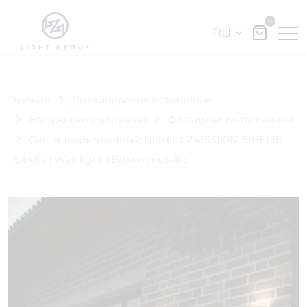
0
RU
Главная
Дизайнерское освещение
Наружное освещение
Фасадные светильники
Светильник уличный Nordlux 2418311061 SIBELIS
Sibelis | Wall light | Brown metallic