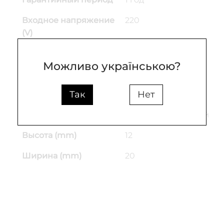
Входное напряжение
220
(V)
Материал основания
металл
Можливо українською?
Материал плафона
Пластик; Металл
Так
Нет
Цвет основы
коричневый
Цвет плафона
белый; коричневый
Высота (mm)
12
Ширина (mm)
20