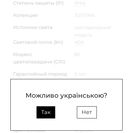
Степень защиты (IP)
IP44
Колекция
JUSTINA
Источник света
светодиодный
модуль
Световой поток (lm)
400
Индекс
80
цветопередачи (CRI)
Гарантийный период
5 лет
Входное напряжение
солнечная
(V)
Можливо українською?
Материал основания
металл
Так
Нет
Материал плафона
Пластик; Металл
Цвет основы
чёрный