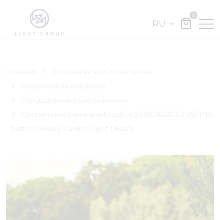
0
RU
Главная
Дизайнерское освещение
Наружное освещение
Ландшафтные светильники
Светильник уличный Nordlux 2418098003 JUSTINA
Justina Solar | Garden light | Black