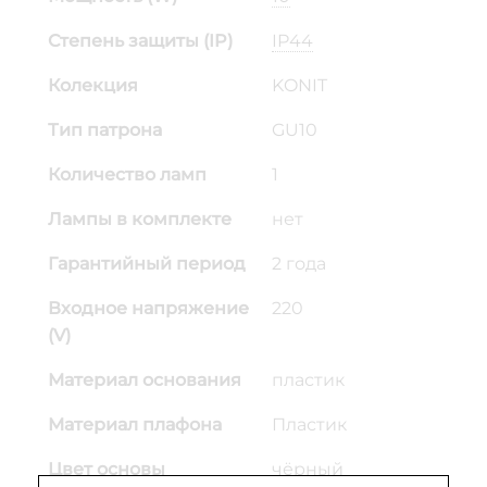
Степень защиты (IP)
IP44
Колекция
KONIT
Тип патрона
GU10
Количество ламп
1
Лампы в комплекте
нет
Гарантийный период
2 года
Входное напряжение
220
(V)
Материал основания
пластик
Материал плафона
Пластик
Цвет основы
чёрный