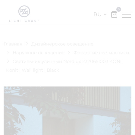
0
RU
Главная
Дизайнерское освещение
Наружное освещение
Фасадные светильники
Светильник уличный Nordlux 2320651003 KONIT
Konit | Wall light | Black