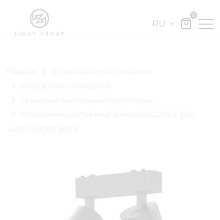
0
RU
Главная
Дизайнерское освещение
Внутреннее освещение
Трековые светильники магнитные
Светильник магнитный трековый LG26-T D44-
2/9W 4000К Black