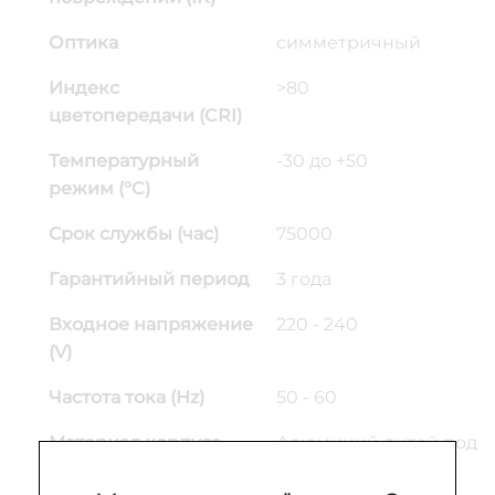
Оптика
симметричный
Индекс
>80
цветопередачи (CRI)
Температурный
-30 до +50
режим (°C)
Срок службы (час)
75000
Гарантийный период
3 года
Входное напряжение
220 - 240
(V)
Частота тока (Hz)
50 - 60
Материал корпуса
Алюминий литой под
давлением