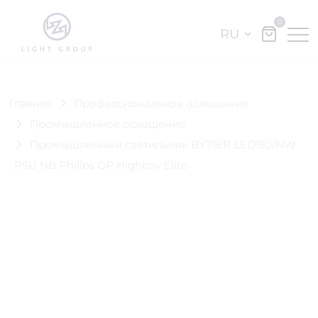
0
RU
Главная
Профессиональное освещение
Промышленное освещение
Промышленный светильник BY718P LED150/NW
PSU NB Philips GP Highbay Elite