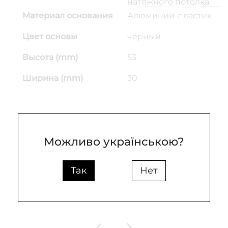
натяжного потолка
Материал основания
Алюминий-пластик
Цвет основы
чёрный
Высота (mm)
53
Ширина (mm)
30
Можливо українською?
Так
Нет
Похожие товары