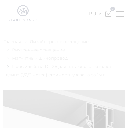
0
RU
Главная
Дизайнерское освещение
Внутреннее освещение
Магнитный шинопровод
Профиль база DL 26 для натяжного потолка
длина (1/2/3 метра) стоимость указана за 1м.п.