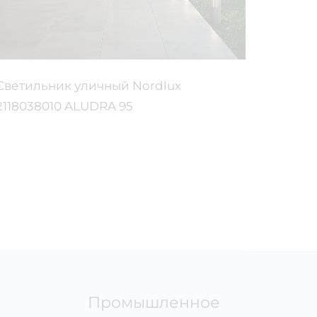
Светильник уличный Nordlux
Треков
2118038010 ALUDRA 95
9000
2683
Промышленное