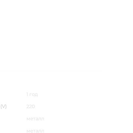
1 год
(V)
220
металл
металл