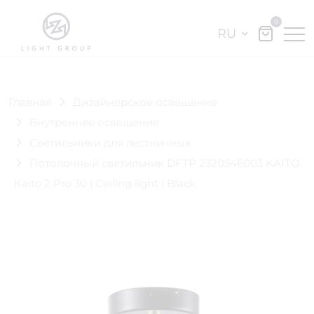
0
RU
Главная
Дизайнерское освещение
Внутреннее освещение
Светильники для лестничных
Потолочный светильник DFTP 2320546003 KAITO
Kaito 2 Pro 30 | Ceiling light | Black