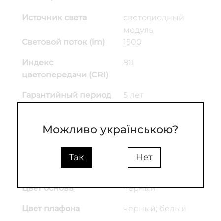
Источник света
светодиодный
модуль
Световой поток (lm)
1500
Индекс
80
цветопередачи (CRI)
Гарантийный период
5 лет
Входное напряжение
220
Можливо українською?
(V)
Материал основания
металл
Так
Нет
Материал плафона
Металл; Пластик
Цвет основы
чёрный
Цвет плафона
черный; белый