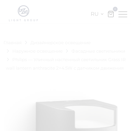
0
RU
Главная
Дизайнерское освещение
Наружное освещение
Фасадные светильники
Philips — Уличный настенный светильник Grass IR
wall lantern anthracite 2×4.5W с датчиком движения