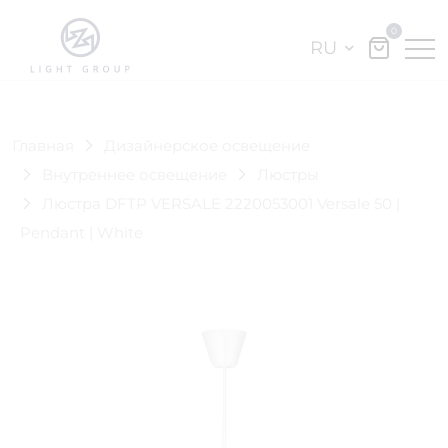
0
RU
Главная
Дизайнерское освещение
Внутреннее освещение
Люстры
Люстра DFTP VERSALE 2220053001 Versale 50 |
Pendant | White