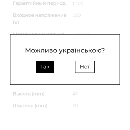
Гарантийный период
1 год
Входное напряжение
220
(V)
Материал основания
металл
Материал плафона
металл
Можливо українською?
Цвет основы
белый
Так
Нет
Цвет плафона
белый
Длина кабеля (mm)
300
Высота (mm)
41
Ширина (mm)
50