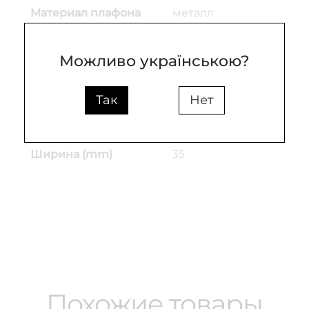
Материал плафона
металл
Цвет основы
коричневый
Можливо українською?
Цвет плафона
коричневый
Длина кабеля (mm)
300
Так
Нет
Высота (mm)
30
Ширина (mm)
35
Похожие товары