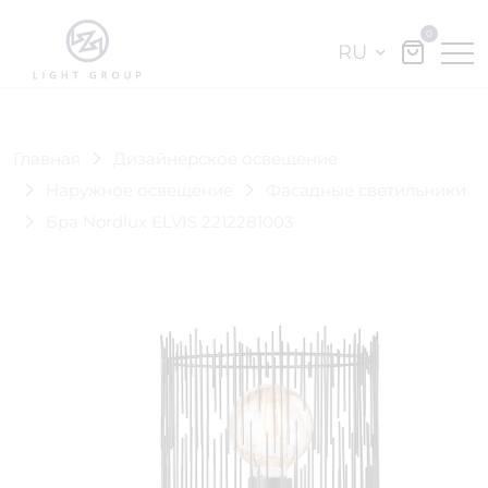
0
RU
Главная
Дизайнерское освещение
Наружное освещение
Фасадные светильники
Бра Nordlux ELVIS 2212281003