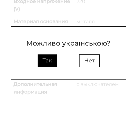
Входное напряжение
220
(V)
Материал основания
металл
Материал плафона
Стекло
Можливо українською?
Цвет основы
латунь
Цвет плафона
белый
Так
Нет
Высота (mm)
26
Дополнительная
с выключателем
информация