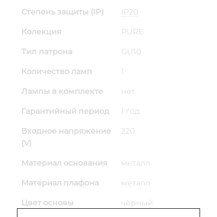
Степень защиты (IP)
IP20
Колекция
PURE
Тип патрона
GU10
Количество ламп
1
Лампы в комплекте
нет
Гарантийный период
1 год
Входное напряжение
220
(V)
Материал основания
металл
Материал плафона
металл
Цвет основы
чёрный