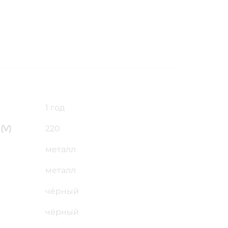
1 год
(V)
220
металл
металл
чёрный
чёрный