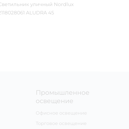
Светильник уличный Nordlux
Треков
2118028061 ALUDRA 45
8997
1435
Промышленное
освещение
Офисное освещение
Торговое освещение